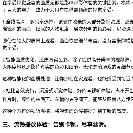
在享受视觉盛宴的画质无疑是影响观影体验的关键因素。模糊不
了巨大的努力，致力于为用户提供最顶级的视觉享受。
1.全线高清，多码率选择。该软件收录的大部分影视资源，都
晰锐利的画面，细腻的人物毛发，层次分明的色彩😀，以及逼
即使在较大的屏幕上观看，画面依然细节丰富，没有丝毫的模糊
觉享受。
2.智能画质优化，还原真实色彩。除了提供高分辨率的视频源，
大限度地还原影片真实的色彩和细节。无论是暗场戏的🔥细节
这种智能化的画质处理，让你即使在家观看，也能感受到接近
3.杜比音效支持，沉浸式听觉体验。好的🔥视听体验，离不开
作片时，爆炸的轰鸣声、车辆的🔥呼啸声，能够从四面八方
这种全方位的视听震撼，将观影的沉浸感提升到了新的高度。
三、流畅播放体验：告别卡顿，尽享丝滑。