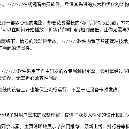
。7777777在线观看免费软件，凭借其先进的技术和优化的
到一部📝心仪的电影，却要花费漫长的时间等待视频加载。777
乎可以在瞬间开始播放，将等待的时间缩短到最低，让你无需再
网络下，信号的波动是常态。7777777软件内置了智能缓冲
证画面的连贯性。
，7777777软件采用了自主研发的🔥专属解码引擎。该引擎经
美适配，无需担心兼容性问题。
较低的设备上，也能保证流畅运行，不至于让设备卡顿发热。
之处也体现了对用户需求的深刻理解，提供了众多人性化的设计和贴
毫的冗余元素。主页清晰地展示了热门推荐、最新上线、排行榜等