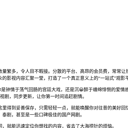
量繁多，令人目不暇接。分散的平台、高昂的会员费，常常让热爱影
的影视内容汇聚一堂，打造了一个真正意义上的“一站式”观影
论你是钟情于荡气回肠的宫廷大戏，还是沉😀醉于缠绵悱恻的爱
的电视剧，同步更新，让你第一时间追赶剧情。
这里得到妥善保存，只需轻轻一点，就能唤醒你对往昔的美好回
、泰剧，甚至是一些口碑极佳的国产网剧。
词，就能迅速定位你想找的内容，省去了大海捞针的烦恼。