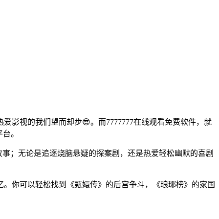
视的我们望而却步😎。而7777777在线观看免费软件，就
平台。
情故事；无论是追逐烧脑悬疑的探案剧，还是热爱轻松幽默的喜剧
忆。你可以轻松找到《甄嬛传》的后宫争斗，《琅琊榜》的家国