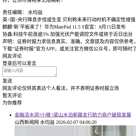
界，让你尽情畅享无限精彩！
责任编辑： 水均益
英<国>央行降息步伐或生变 贝利称未来行动时机不确定性增强
麒麟‘新’平板来了！华为MatePad 11.5 S官宣：8月15日发布
协鑫:科技午前涨逾5% 加强光伏产能调控文件或将于近日出台
声明：证券时报力求信息真实、准确，文章提及内容仅供参考
下载“证券时报”官方APP，或关注官方微信公众号，即可随
网友评论
登录
后可以发言
发送
网友评论仅供其表达个人看法，并不表明证券时报立场
暂无评论
为你推荐
金融活水润?小微 !梁山水泊新路支行助力商户破局发展
山西新闻网
水均益
2026-02-07 04:06:20