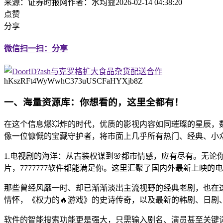
来源：证券时报网
作者：水均益
2026-02-14 04:38:20
点赞
分享
微信扫一扫：分享
hKszRFt4WyWwhC373uUSCFaHYXjb8Z
一、海量资源库：你想看的，这里全都有！
在这个信息爆💥炸的时代，优质的影视内容如同璀璨的星辰，数
像一位慷慨的宝藏守护者，将市面上几乎所有热门、经典、小众
1.电视剧的海洋：从古装权谋到🌸都市情感，应有尽有。无
片，7777777软件都能满足你。这里汇聚了国内外最新上映
那些曾经风靡一时、却已渐渐淡出主流视野的经典老剧，也在
情怀，《权力的🔥游戏》的史诗传奇，以及最新的韩剧、日剧
软件的智能搜索功能更是强大，只需输入剧名、演员甚至关键