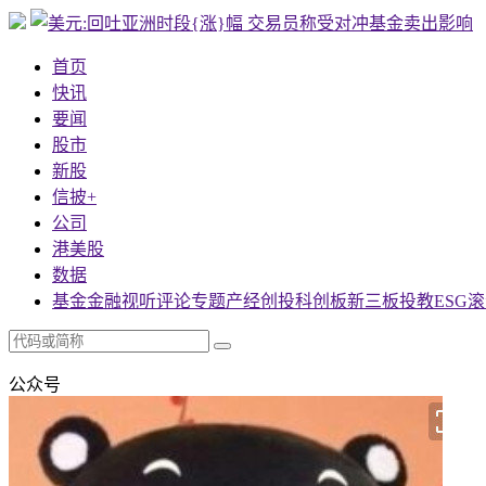
首页
快讯
要闻
股市
新股
信披+
公司
港美股
数据
基金
金融
视听
评论
专题
产经
创投
科创板
新三板
投教
ESG
滚
公众号