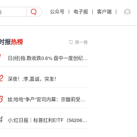
公众号
电子报
客户端
时报
热榜
换一换
日{经}指.数收跌0.6% 盘中一度创纪录新高
深夜！;李,嘉诚，突发！
娃;哈哈“争产”官司内幕：宗馥莉受托设21亿美元信托但迟迟未推进
小:红日报｜标普红利E!TF（562060）9月30日龙虎榜