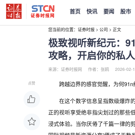
首页
快讯
要闻
股市
您当前的位置：
证券时报
>
公司
>
正文
极致视听新纪元：9
攻略，开启你的私人
来源：证券时报网
作者：张鸥
2026-02-1
跨越边界的感官觉醒，为何91
点赞
在这个数字信息呈指数级爆炸
正的视听享受绝非指尖划过的那些
浸式体验。当你厌倦了千篇一律的剪