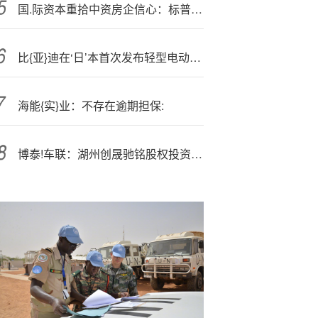
国.际资本重拾中资房企信心：标普授予越秀地产投资级评级，惠誉已上调其展望
比{亚}迪在‘日’本首次发布轻型电动车“RACCO”，计划2026年上市
海能{实}业：不存在逾期担保:
博泰!车联：湖州创晟驰铭股权投资拟6244万元出售阿维塔科技(重庆)0.24%股权