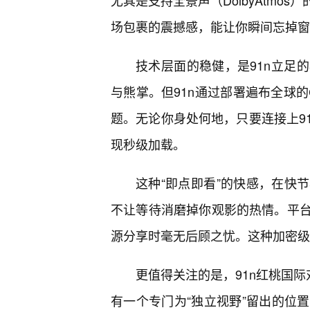
尤其是支持全景声（DolbyAtm
场包裹的震撼感，能让你瞬间忘掉窗
技术层面的稳健，是91n立足
与熊掌。但91n通过部署遍布全球的
题。无论你身处何地，只要连接上9
现秒级加载。
这种“即点即看”的快感，在快
不让等待消磨掉你观影的热情。平
源分享时毫无后顾之忧。这种加密级
更值得关注的是，91n红桃国际
有一个专门为“独立视野”留出的位