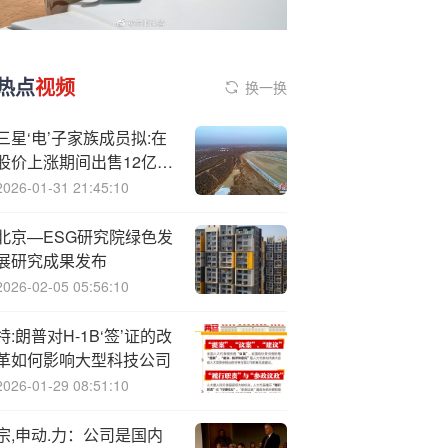
热点
视频
换一换
三星‘电’子家族成员拟:在
股价上涨期间出售12亿美
元股份
2026-01-31 21:45:10
北京—ESG研究院绿色发
展研究成果发布
2026-02-05 05:56:10
特:朗普对H-1B‘签’证的改
革如何影响大型科技公司
2026-01-29 08:51:10
宗,申动.力：公司是国内